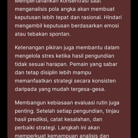
Mempertahankan konsentrasi saat
menganalisis pola angka akan membuat
keputusan lebih tepat dan rasional. Hindari
mengambil keputusan berdasarkan emosi
atau tebakan spontan.
Ketenangan pikiran juga membantu dalam
mengelola stres ketika hasil pengundian
tidak sesuai harapan. Pemain yang sabar
dan tetap disiplin lebih mampu
memanfaatkan strategi secara konsisten
daripada yang mudah tergesa-gesa.
Membangun kebiasaan evaluasi rutin juga
penting. Setelah setiap pengundian, tinjau
hasil prediksi, catat kesalahan, dan
perbaiki strategi. Langkah ini akan
memperkuat kemampuan analisis dan