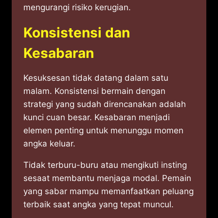
mengurangi risiko kerugian.
Konsistensi dan
Kesabaran
Kesuksesan tidak datang dalam satu
malam. Konsistensi bermain dengan
strategi yang sudah direncanakan adalah
kunci cuan besar. Kesabaran menjadi
elemen penting untuk menunggu momen
angka keluar.
Tidak terburu-buru atau mengikuti insting
sesaat membantu menjaga modal. Pemain
yang sabar mampu memanfaatkan peluang
terbaik saat angka yang tepat muncul.