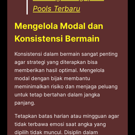
Pools Terbaru
Mengelola Modal dan
Konsistensi Bermain
Konsistensi dalam bermain sangat penting
agar strategi yang diterapkan bisa
memberikan hasil optimal. Mengelola
modal dengan bijak membantu
meminimalkan risiko dan menjaga peluang
untuk tetap bertahan dalam jangka
panjang.
Tetapkan batas harian atau mingguan agar
tidak terbawa emosi saat angka yang
dipilih tidak muncul. Disiplin dalam