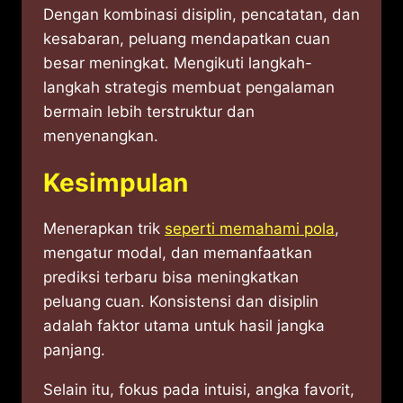
Dengan kombinasi disiplin, pencatatan, dan
kesabaran, peluang mendapatkan cuan
besar meningkat. Mengikuti langkah-
langkah strategis membuat pengalaman
bermain lebih terstruktur dan
menyenangkan.
Kesimpulan
Menerapkan trik
seperti memahami pola
,
mengatur modal, dan memanfaatkan
prediksi terbaru bisa meningkatkan
peluang cuan. Konsistensi dan disiplin
adalah faktor utama untuk hasil jangka
panjang.
Selain itu, fokus pada intuisi, angka favorit,