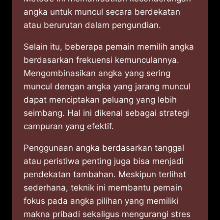
angka untuk muncul secara berdekatan
atau berurutan dalam pengundian.
Selain itu, beberapa pemain memilih angka
berdasarkan frekuensi kemunculannya.
Mengombinasikan angka yang sering
muncul dengan angka yang jarang muncul
dapat menciptakan peluang yang lebih
seimbang. Hal ini dikenal sebagai strategi
campuran yang efektif.
Penggunaan angka berdasarkan tanggal
atau peristiwa penting juga bisa menjadi
pendekatan tambahan. Meskipun terlihat
sederhana, teknik ini membantu pemain
fokus pada angka pilihan yang memiliki
makna pribadi sekaligus mengurangi stres