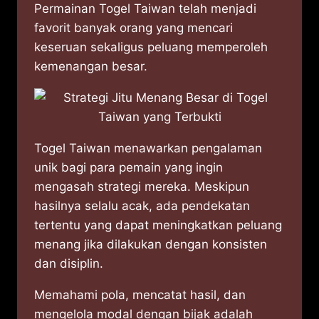
Permainan Togel Taiwan telah menjadi
favorit banyak orang yang mencari
keseruan sekaligus peluang memperoleh
kemenangan besar.
Togel Taiwan menawarkan pengalaman
unik bagi para pemain yang ingin
mengasah strategi mereka. Meskipun
hasilnya selalu acak, ada pendekatan
tertentu yang dapat meningkatkan peluang
menang jika dilakukan dengan konsisten
dan disiplin.
Memahami pola, mencatat hasil, dan
mengelola modal dengan bijak adalah