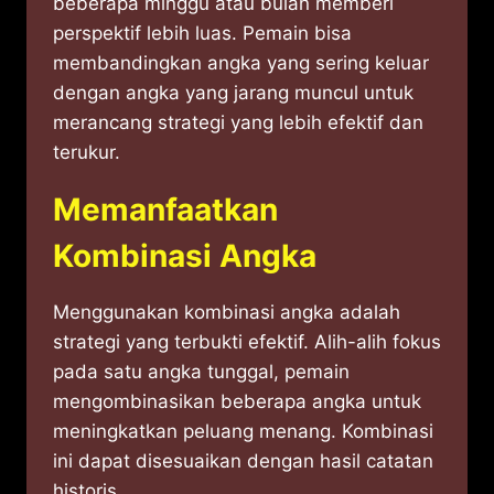
beberapa minggu atau bulan memberi
perspektif lebih luas. Pemain bisa
membandingkan angka yang sering keluar
dengan angka yang jarang muncul untuk
merancang strategi yang lebih efektif dan
terukur.
Memanfaatkan
Kombinasi Angka
Menggunakan kombinasi angka adalah
strategi yang terbukti efektif. Alih-alih fokus
pada satu angka tunggal, pemain
mengombinasikan beberapa angka untuk
meningkatkan peluang menang. Kombinasi
ini dapat disesuaikan dengan hasil catatan
historis.