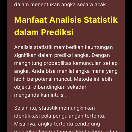
dalam menentukan angka secara acak.
Manfaat Analisis Statistik
dalam Prediksi
Analisis statistik memberikan keuntungan
signifikan dalam prediksi angka. Dengan
menghitung probabilitas kemunculan setiap
angka, Anda bisa menilai angka mana yang
lebih berpotensi muncul. Metode ini lebih
objektif dibandingkan sekadar
mengandalkan intuisi.
Selain itu, statistik memungkinkan
identifikasi pola pengulangan tertentu.
Misalnya, angka tertentu cenderung
muncul dalam rentang waktu tertentu, atau