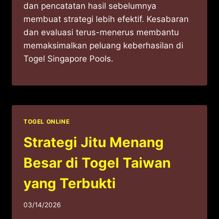
dan pencatatan hasil sebelumnya
membuat strategi lebih efektif. Kesabaran
dan evaluasi terus-menerus membantu
memaksimalkan peluang keberhasilan di
Togel Singapore Pools.
TOGEL ONLINE
Strategi Jitu Menang
Besar di Togel Taiwan
yang Terbukti
03/14/2026