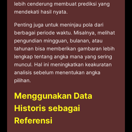
lebih cenderung membuat prediksi yang
mendekati hasil nyata.
Penting juga untuk meninjau pola dari
berbagai periode waktu. Misalnya, melihat
pengundian mingguan, bulanan, atau
tahunan bisa memberikan gambaran lebih
lengkap tentang angka mana yang sering
muncul. Hal ini meningkatkan keakuratan
analisis sebelum menentukan angka
pilihan.
Menggunakan Data
Historis sebagai
Referensi