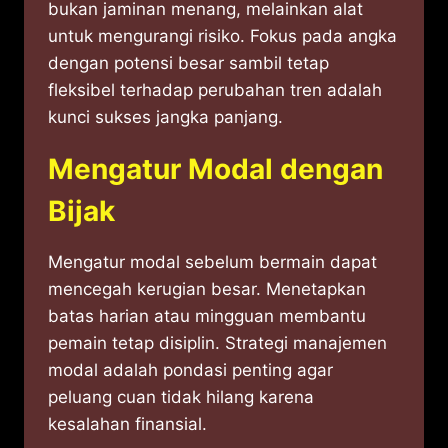
bukan jaminan menang, melainkan alat
untuk mengurangi risiko. Fokus pada angka
dengan potensi besar sambil tetap
fleksibel terhadap perubahan tren adalah
kunci sukses jangka panjang.
Mengatur Modal dengan
Bijak
Mengatur modal sebelum bermain dapat
mencegah kerugian besar. Menetapkan
batas harian atau mingguan membantu
pemain tetap disiplin. Strategi manajemen
modal adalah pondasi penting agar
peluang cuan tidak hilang karena
kesalahan finansial.