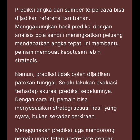
Prediksi angka dari sumber terpercaya bisa
dijadikan referensi tambahan.
Menggabungkan hasil prediksi dengan
analisis pola sendiri meningkatkan peluang
mendapatkan angka tepat. Ini membantu
pemain membuat keputusan lebih
strategis.
Namun, prediksi tidak boleh dijadikan
patokan tunggal. Selalu lakukan evaluasi
terhadap akurasi prediksi sebelumnya.
Dengan cara ini, pemain bisa
menyesuaikan strategi sesuai hasil yang
nyata, bukan sekadar perkiraan.
Menggunakan prediksi juga mendorong
pemain untuk tetap up-to-date dengan