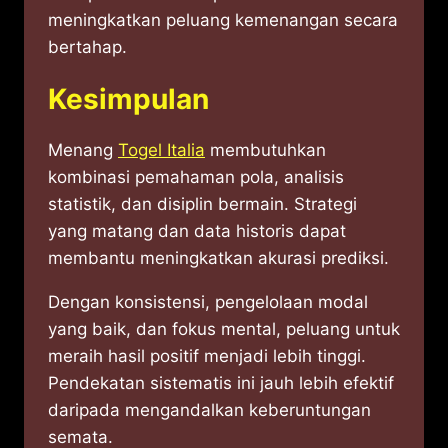
meningkatkan peluang kemenangan secara
bertahap.
Kesimpulan
Menang
Togel Italia
membutuhkan
kombinasi pemahaman pola, analisis
statistik, dan disiplin bermain. Strategi
yang matang dan data historis dapat
membantu meningkatkan akurasi prediksi.
Dengan konsistensi, pengelolaan modal
yang baik, dan fokus mental, peluang untuk
meraih hasil positif menjadi lebih tinggi.
Pendekatan sistematis ini jauh lebih efektif
daripada mengandalkan keberuntungan
semata.