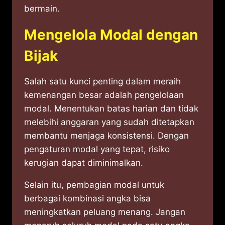
bermain.
Mengelola Modal dengan
Bijak
Salah satu kunci penting dalam meraih
kemenangan besar adalah pengelolaan
modal. Menentukan batas harian dan tidak
melebihi anggaran yang sudah ditetapkan
membantu menjaga konsistensi. Dengan
pengaturan modal yang tepat, risiko
kerugian dapat diminimalkan.
Selain itu, pembagian modal untuk
berbagai kombinasi angka bisa
meningkatkan peluang menang. Jangan