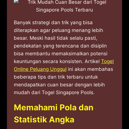
Banyak strategi dan trik yang bisa
diterapkan agar peluang menang lebih
besar. Meski hasil tidak selalu pasti,
pendekatan yang terencana dan disiplin
bisa membantu memaksimalkan potensi
keuntungan secara konsisten. Artikel
Togel
Online Peluang Unggul
ini akan membahas
beberapa tips dan trik terbaru untuk
mendapatkan cuan besar dengan lebih
mudah dari Togel Singapore Pools.
Memahami Pola dan
Statistik Angka