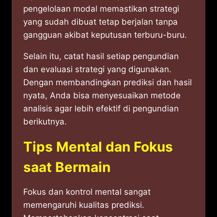
pengelolaan modal memastikan strategi
yang sudah dibuat tetap berjalan tanpa
gangguan akibat keputusan terburu-buru.
Selain itu, catat hasil setiap pengundian
dan evaluasi strategi yang digunakan.
Dengan membandingkan prediksi dan hasil
nyata, Anda bisa menyesuaikan metode
analisis agar lebih efektif di pengundian
berikutnya.
Tips Mental dan Fokus
saat Bermain
Fokus dan kontrol mental sangat
memengaruhi kualitas prediksi.