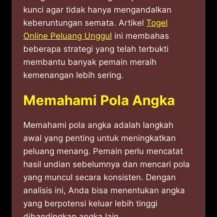
kunci agar tidak hanya mengandalkan
keberuntungan semata. Artikel
Togel
Online Peluang Unggul
ini membahas
beberapa strategi yang telah terbukti
membantu banyak pemain meraih
kemenangan lebih sering.
Memahami Pola Angka
Memahami pola angka adalah langkah
awal yang penting untuk meningkatkan
peluang menang. Pemain perlu mencatat
hasil undian sebelumnya dan mencari pola
yang muncul secara konsisten. Dengan
analisis ini, Anda bisa menentukan angka
yang berpotensi keluar lebih tinggi
dibandingkan angka lain.