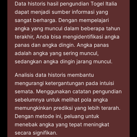
Data historis hasil pengundian Togel Italia
dapat menjadi sumber informasi yang
sangat berharga. Dengan mempelajari
angka yang muncul dalam beberapa tahun
terakhir, Anda bisa mengidentifikasi angka
panas dan angka dingin. Angka panas
adalah angka yang sering muncul,
sedangkan angka dingin jarang muncul.
Analisis data historis membantu
mengurangi ketergantungan pada intuisi
semata. Menggunakan catatan pengundian
sebelumnya untuk melihat pola angka
memungkinkan prediksi yang lebih terarah.
Dengan metode ini, peluang untuk
menebak angka yang tepat meningkat
secara signifikan.