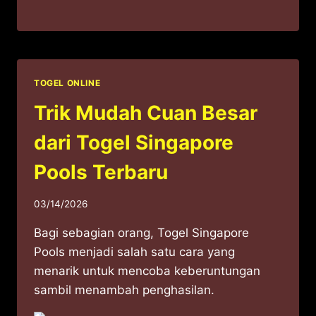
TOGEL ONLINE
Trik Mudah Cuan Besar
dari Togel Singapore
Pools Terbaru
03/14/2026
Bagi sebagian orang, Togel Singapore
Pools menjadi salah satu cara yang
menarik untuk mencoba keberuntungan
sambil menambah penghasilan.