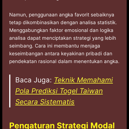
Namun, penggunaan angka favorit sebaiknya
tetap dikombinasikan dengan analisa statistik.
Menggabungkan faktor emosional dan logika
analisa dapat menciptakan strategi yang lebih
seimbang. Cara ini membantu menjaga
keseimbangan antara keyakinan pribadi dan
pendekatan rasional dalam menentukan angka.
Baca Juga:
Teknik Memahami
Pola Prediksi Togel Taiwan
Secara Sistematis
Pengaturan Strategi Modal