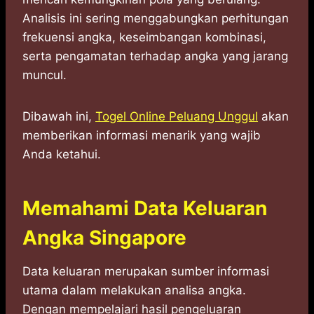
Analisis ini sering menggabungkan perhitungan
frekuensi angka, keseimbangan kombinasi,
serta pengamatan terhadap angka yang jarang
muncul.
Dibawah ini,
Togel Online Peluang Unggul
akan
memberikan informasi menarik yang wajib
Anda ketahui.
Memahami Data Keluaran
Angka Singapore
Data keluaran merupakan sumber informasi
utama dalam melakukan analisa angka.
Dengan mempelajari hasil pengeluaran