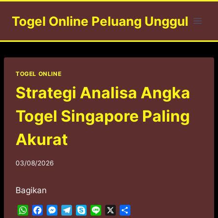
Skip
Togel Online Peluang Unggul
to
content
TOGEL ONLINE
Strategi Analisa Angka
Togel Singapore Paling
Akurat
03/08/2026
Bagikan
W
F
M
T
S
L
X
S