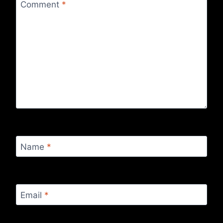
Comment
*
Name
*
Email
*