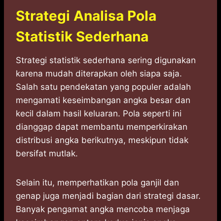
Strategi Analisa Pola
Statistik Sederhana
Strategi statistik sederhana sering digunakan
karena mudah diterapkan oleh siapa saja.
Salah satu pendekatan yang populer adalah
mengamati keseimbangan angka besar dan
kecil dalam hasil keluaran. Pola seperti ini
dianggap dapat membantu memperkirakan
distribusi angka berikutnya, meskipun tidak
bersifat mutlak.
Selain itu, memperhatikan pola ganjil dan
genap juga menjadi bagian dari strategi dasar.
Banyak pengamat angka mencoba menjaga