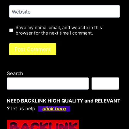
Website
Save my name, email, and website in this
browser for the next time I comment.
Search
Search
NEED BACKLINK HIGH QUALITY and RELEVANT
?
let us help.
click here