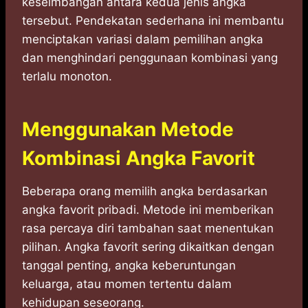
keseimbangan antara kedua jenis angka
tersebut. Pendekatan sederhana ini membantu
menciptakan variasi dalam pemilihan angka
dan menghindari penggunaan kombinasi yang
terlalu monoton.
Menggunakan Metode
Kombinasi Angka Favorit
Beberapa orang memilih angka berdasarkan
angka favorit pribadi. Metode ini memberikan
rasa percaya diri tambahan saat menentukan
pilihan. Angka favorit sering dikaitkan dengan
tanggal penting, angka keberuntungan
keluarga, atau momen tertentu dalam
kehidupan seseorang.