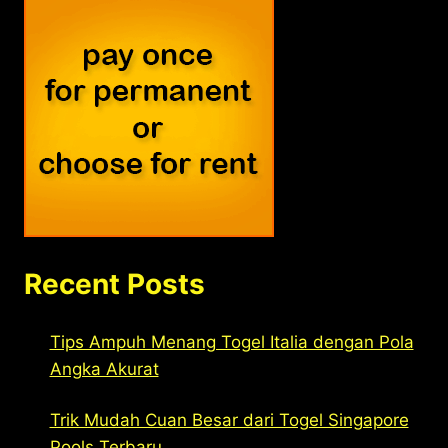
Recent Posts
Tips Ampuh Menang Togel Italia dengan Pola
Angka Akurat
Trik Mudah Cuan Besar dari Togel Singapore
Pools Terbaru