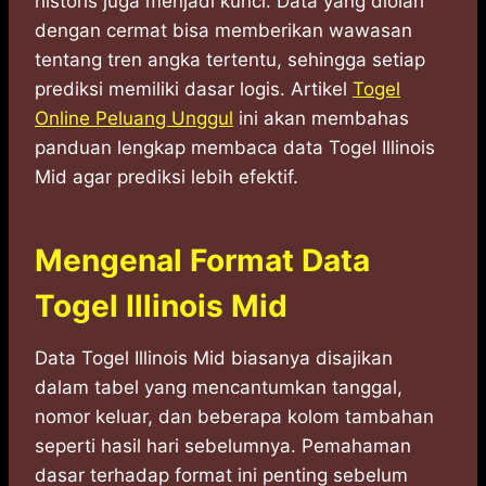
historis juga menjadi kunci. Data yang diolah
dengan cermat bisa memberikan wawasan
tentang tren angka tertentu, sehingga setiap
prediksi memiliki dasar logis. Artikel
Togel
Online Peluang Unggul
ini akan membahas
panduan lengkap membaca data Togel Illinois
Mid agar prediksi lebih efektif.
Mengenal Format Data
Togel Illinois Mid
Data Togel Illinois Mid biasanya disajikan
dalam tabel yang mencantumkan tanggal,
nomor keluar, dan beberapa kolom tambahan
seperti hasil hari sebelumnya. Pemahaman
dasar terhadap format ini penting sebelum