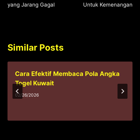
yang Jarang Gagal
Untuk Kemenangan
Similar Posts
Cara Efektif Membaca Pola Angka
Togel Kuwait
02/26/2026