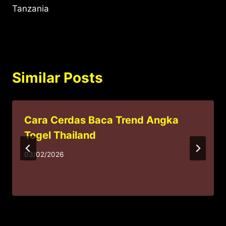
Tanzania
Similar Posts
Cara Cerdas Baca Trend Angka
Togel Thailand
03/02/2026