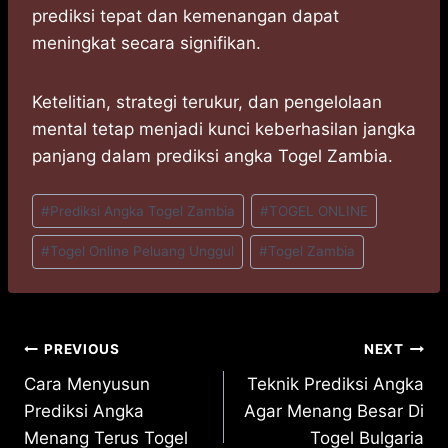
prediksi tepat dan kemenangan dapat
meningkat secara signifikan.
Ketelitian, strategi terukur, dan pengelolaan
mental tetap menjadi kunci keberhasilan jangka
panjang dalam prediksi angka Togel Zambia.
Post
#
Prediksi Angka Togel Zambia
#
TOGEL ONLINE
Tags:
#
Togel Online Peluang Unggul
#
Togel Zambia
Post
PREVIOUS
NEXT
Cara Menyusun
Teknik Prediksi Angka
navigation
Prediksi Angka
Agar Menang Besar Di
Menang Terus Togel
Togel Bulgaria