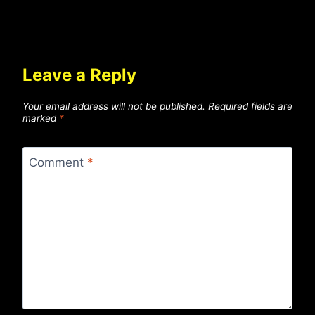
Leave a Reply
Your email address will not be published.
Required fields are
marked
*
Comment
*