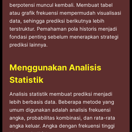
berpotensi muncul kembali. Membuat tabel
atau grafik frekuensi mempermudah visualisasi
data, sehingga prediksi berikutnya lebih
terstruktur. Pemahaman pola historis menjadi
fondasi penting sebelum menerapkan strategi
prediksi lainnya.
Menggunakan Analisis
Statistik
Analisis statistik membuat prediksi menjadi
lebih berbasis data. Beberapa metode yang
umum digunakan adalah analisis frekuensi
angka, probabilitas kombinasi, dan rata-rata
angka keluar. Angka dengan frekuensi tinggi