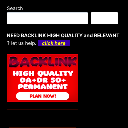
Search
Search
NEED BACKLINK HIGH QUALITY and RELEVANT
?
let us help.
click here