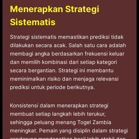
Menerapkan Strategi
Sistematis
Strategi sistematis memastikan prediksi tidak
dilakukan secara acak. Salah satu cara adalah
membagi angka berdasarkan frekuensi keluar
dan memilih kombinasi dari setiap kategori
secara bergantian. Strategi ini membantu
meminimalkan risiko dan menjaga relevansi
prediksi untuk periode berikutnya.
Konsistensi dalam menerapkan strategi
membuat setiap langkah lebih terukur,
sehingga peluang menang Togel Zambia
meningkat. Pemain yang disiplin dalam strategi