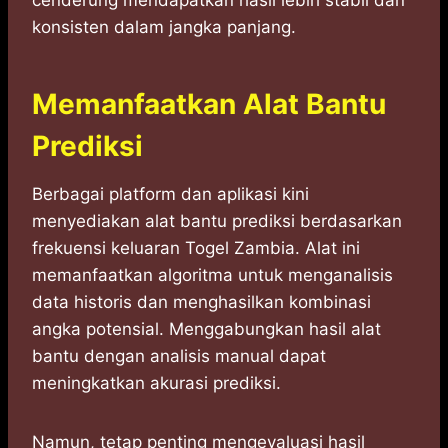
cenderung mendapatkan hasil lebih stabil dan
konsisten dalam jangka panjang.
Memanfaatkan Alat Bantu
Prediksi
Berbagai platform dan aplikasi kini
menyediakan alat bantu prediksi berdasarkan
frekuensi keluaran Togel Zambia. Alat ini
memanfaatkan algoritma untuk menganalisis
data historis dan menghasilkan kombinasi
angka potensial. Menggabungkan hasil alat
bantu dengan analisis manual dapat
meningkatkan akurasi prediksi.
Namun, tetap penting mengevaluasi hasil