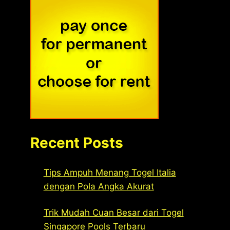
Recent Posts
Tips Ampuh Menang Togel Italia
dengan Pola Angka Akurat
Trik Mudah Cuan Besar dari Togel
Singapore Pools Terbaru