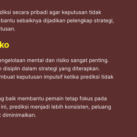
iksi secara pribadi agar keputusan tidak
bantu sebaiknya dijadikan pelengkap strategi,
tusan.
iko
engelolaan mental dan risiko sangat penting.
 disiplin dalam strategi yang diterapkan.
uat keputusan impulsif ketika prediksi tidak
yang baik membantu pemain tetap fokus pada
ni, prediksi menjadi lebih konsisten, peluang
t diminimalkan.