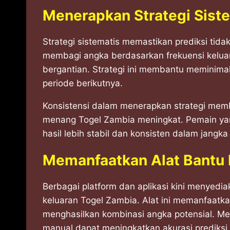
Menerapkan Strategi Sist
Strategi sistematis memastikan prediksi tida
membagi angka berdasarkan frekuensi keluar 
bergantian. Strategi ini membantu meminimal
periode berikutnya.
Konsistensi dalam menerapkan strategi membu
menang Togel Zambia meningkat. Pemain yan
hasil lebih stabil dan konsisten dalam jangka
Memanfaatkan Alat Bantu 
Berbagai platform dan aplikasi kini menyedia
keluaran Togel Zambia. Alat ini memanfaatka
menghasilkan kombinasi angka potensial. Me
manual dapat meningkatkan akurasi prediksi.