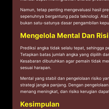
Namun, tetap penting mengevaluasi hasil pred
sepenuhnya bergantung pada teknologi. Alat 
bukan satu-satunya dasar pengambilan kepu
Mengelola Mental Dan Ris
Prediksi angka tidak selalu tepat, sehingga p
Tetapkan batas jumlah angka yang dipilih dan
Kesabaran dibutuhkan agar pemain tidak memb
sesuai harapan.
Mental yang stabil dan pengelolaan risiko 
strategi jangka panjang. Dengan pengelolaan i
menang meningkat, dan risiko kerugian dapa
Kesimpulan