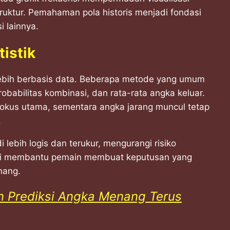
struktur. Pemahaman pola historis menjadi fondasi
i lainnya.
istik
i lebih berbasis data. Beberapa metode yang umum
robabilitas kombinasi, dan rata-rata angka keluar.
 fokus utama, sementara angka jarang muncul tetap
.
 lebih logis dan terukur, mengurangi risiko
 ini membantu pemain membuat keputusan yang
nang.
 Prediksi Angka Menang Terus