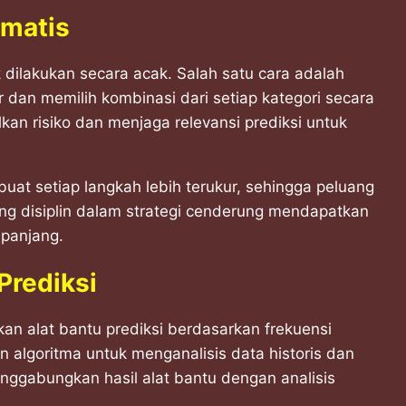
ematis
k dilakukan secara acak. Salah satu cara adalah
dan memilih kombinasi dari setiap kategori secara
kan risiko dan menjaga relevansi prediksi untuk
at setiap langkah lebih terukur, sehingga peluang
g disiplin dalam strategi cenderung mendapatkan
 panjang.
Prediksi
kan alat bantu prediksi berdasarkan frekuensi
n algoritma untuk menganalisis data historis dan
nggabungkan hasil alat bantu dengan analisis