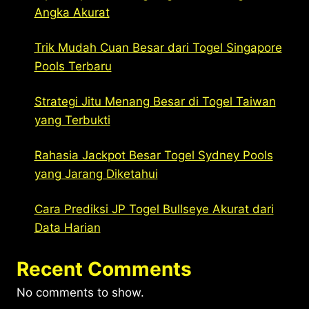
Angka Akurat
Trik Mudah Cuan Besar dari Togel Singapore
Pools Terbaru
Strategi Jitu Menang Besar di Togel Taiwan
yang Terbukti
Rahasia Jackpot Besar Togel Sydney Pools
yang Jarang Diketahui
Cara Prediksi JP Togel Bullseye Akurat dari
Data Harian
Recent Comments
No comments to show.