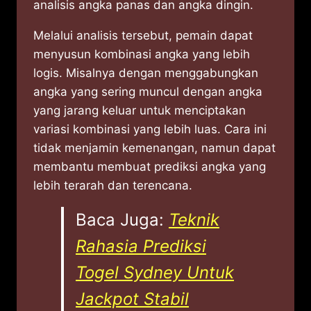
analisis angka panas dan angka dingin.
Melalui analisis tersebut, pemain dapat
menyusun kombinasi angka yang lebih
logis. Misalnya dengan menggabungkan
angka yang sering muncul dengan angka
yang jarang keluar untuk menciptakan
variasi kombinasi yang lebih luas. Cara ini
tidak menjamin kemenangan, namun dapat
membantu membuat prediksi angka yang
lebih terarah dan terencana.
Baca Juga:
Teknik
Rahasia Prediksi
Togel Sydney Untuk
Jackpot Stabil