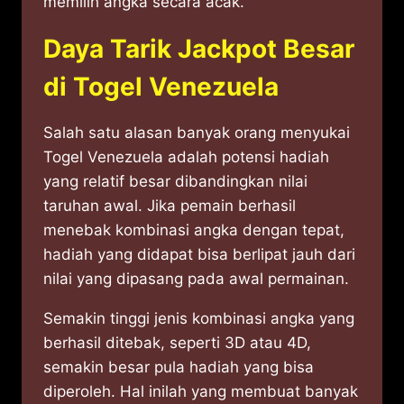
memilih angka secara acak.
Daya Tarik Jackpot Besar
di Togel Venezuela
Salah satu alasan banyak orang menyukai
Togel Venezuela adalah potensi hadiah
yang relatif besar dibandingkan nilai
taruhan awal. Jika pemain berhasil
menebak kombinasi angka dengan tepat,
hadiah yang didapat bisa berlipat jauh dari
nilai yang dipasang pada awal permainan.
Semakin tinggi jenis kombinasi angka yang
berhasil ditebak, seperti 3D atau 4D,
semakin besar pula hadiah yang bisa
diperoleh. Hal inilah yang membuat banyak