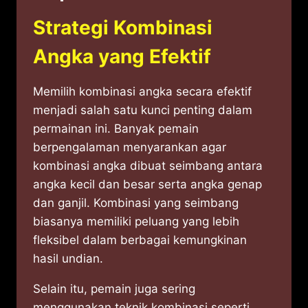
Strategi Kombinasi
Angka yang Efektif
Memilih kombinasi angka secara efektif
menjadi salah satu kunci penting dalam
permainan ini. Banyak pemain
berpengalaman menyarankan agar
kombinasi angka dibuat seimbang antara
angka kecil dan besar serta angka genap
dan ganjil. Kombinasi yang seimbang
biasanya memiliki peluang yang lebih
fleksibel dalam berbagai kemungkinan
hasil undian.
Selain itu, pemain juga sering
menggunakan teknik kombinasi seperti