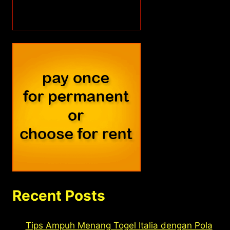
Recent Posts
Tips Ampuh Menang Togel Italia dengan Pola