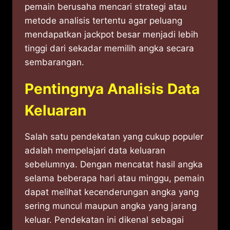
pemain berusaha mencari strategi atau
metode analisis tertentu agar peluang
mendapatkan jackpot besar menjadi lebih
tinggi dari sekadar memilih angka secara
sembarangan.
Pentingnya Analisis Data
Keluaran
Salah satu pendekatan yang cukup populer
adalah mempelajari data keluaran
sebelumnya. Dengan mencatat hasil angka
selama beberapa hari atau minggu, pemain
dapat melihat kecenderungan angka yang
sering muncul maupun angka yang jarang
keluar. Pendekatan ini dikenal sebagai