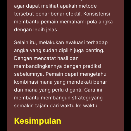
agar dapat melihat apakah metode
tersebut benar benar efektif. Konsistensi
membantu pemain memahami pola angka
dengan lebih jelas.
Selain itu, melakukan evaluasi terhadap
angka yang sudah dipilih juga penting.
Dengan mencatat hasil dan
membandingkannya dengan prediksi
sebelumnya. Pemain dapat mengetahui
kombinasi mana yang mendekati benar
dan mana yang perlu diganti. Cara ini
membantu membangun strategi yang
semakin tajam dari waktu ke waktu.
Kesimpulan