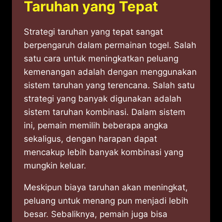
Taruhan yang Tepat
Strategi taruhan yang tepat sangat
berpengaruh dalam permainan togel. Salah
satu cara untuk meningkatkan peluang
kemenangan adalah dengan menggunakan
sistem taruhan yang terencana. Salah satu
strategi yang banyak digunakan adalah
sistem taruhan kombinasi. Dalam sistem
ini, pemain memilih beberapa angka
sekaligus, dengan harapan dapat
mencakup lebih banyak kombinasi yang
mungkin keluar.
Meskipun biaya taruhan akan meningkat,
peluang untuk menang pun menjadi lebih
besar. Sebaliknya, pemain juga bisa