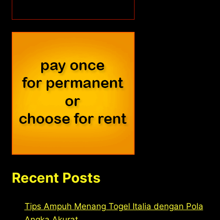
Recent Posts
Tips Ampuh Menang Togel Italia dengan Pola
Angka Akurat