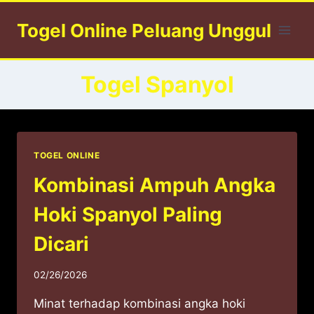
Skip
Togel Online Peluang Unggul
to
content
Togel Spanyol
TOGEL ONLINE
Kombinasi Ampuh Angka
Hoki Spanyol Paling
Dicari
02/26/2026
Minat terhadap kombinasi angka hoki