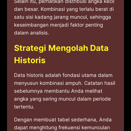
Selain itu, perhatikan distribusi angka kecil
dan besar. Kombinasi yang terlalu berat di
satu sisi kadang jarang muncul, sehingga
keseimbangan menjadi faktor penting
dalam analisis.
Strategi Mengolah Data
Historis
Data historis adalah fondasi utama dalam
menyusun kombinasi ampuh. Catatan hasil
sebelumnya membantu Anda melihat
angka yang sering muncul dalam periode
tertentu.
Dengan membuat tabel sederhana, Anda
dapat menghitung frekuensi kemunculan