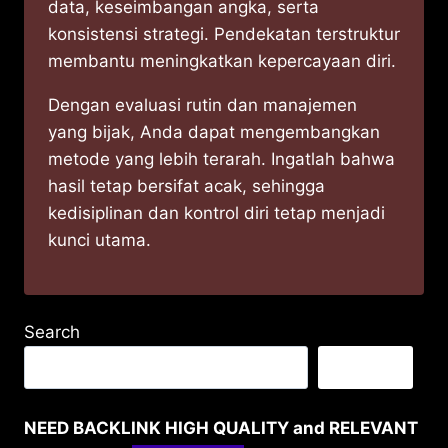
data, keseimbangan angka, serta
konsistensi strategi. Pendekatan terstruktur
membantu meningkatkan kepercayaan diri.
Dengan evaluasi rutin dan manajemen
yang bijak, Anda dapat mengembangkan
metode yang lebih terarah. Ingatlah bahwa
hasil tetap bersifat acak, sehingga
kedisiplinan dan kontrol diri tetap menjadi
kunci utama.
Search
Search
NEED BACKLINK HIGH QUALITY and RELEVANT