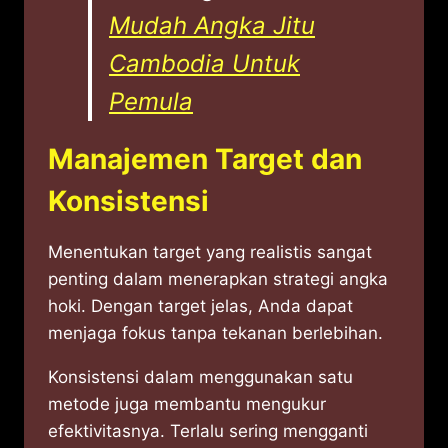
Mudah Angka Jitu
Cambodia Untuk
Pemula
Manajemen Target dan
Konsistensi
Menentukan target yang realistis sangat
penting dalam menerapkan strategi angka
hoki. Dengan target jelas, Anda dapat
menjaga fokus tanpa tekanan berlebihan.
Konsistensi dalam menggunakan satu
metode juga membantu mengukur
efektivitasnya. Terlalu sering mengganti