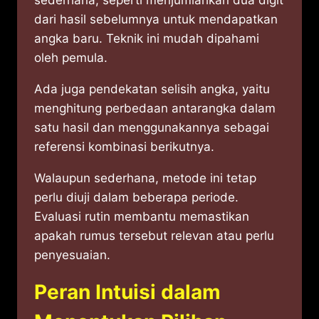
sederhana, seperti menjumlahkan dua digit
dari hasil sebelumnya untuk mendapatkan
angka baru. Teknik ini mudah dipahami
oleh pemula.
Ada juga pendekatan selisih angka, yaitu
menghitung perbedaan antarangka dalam
satu hasil dan menggunakannya sebagai
referensi kombinasi berikutnya.
Walaupun sederhana, metode ini tetap
perlu diuji dalam beberapa periode.
Evaluasi rutin membantu memastikan
apakah rumus tersebut relevan atau perlu
penyesuaian.
Peran Intuisi dalam