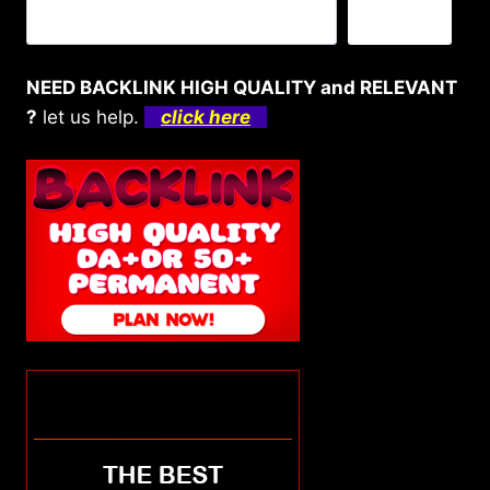
Search
NEED BACKLINK HIGH QUALITY and RELEVANT
?
let us help.
click here