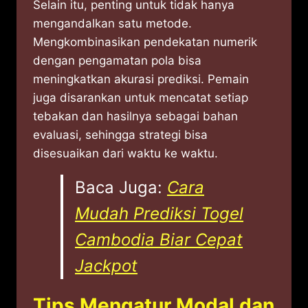
Selain itu, penting untuk tidak hanya
mengandalkan satu metode.
Mengkombinasikan pendekatan numerik
dengan pengamatan pola bisa
meningkatkan akurasi prediksi. Pemain
juga disarankan untuk mencatat setiap
tebakan dan hasilnya sebagai bahan
evaluasi, sehingga strategi bisa
disesuaikan dari waktu ke waktu.
Baca Juga:
Cara
Mudah Prediksi Togel
Cambodia Biar Cepat
Jackpot
Tips Mengatur Modal dan