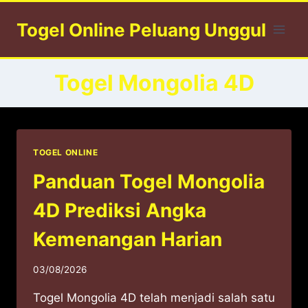
Skip
Togel Online Peluang Unggul
to
content
Togel Mongolia 4D
TOGEL ONLINE
Panduan Togel Mongolia
4D Prediksi Angka
Kemenangan Harian
03/08/2026
Togel Mongolia 4D telah menjadi salah satu