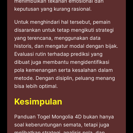
menimbulkan tekanan emosional dan
keputusan yang kurang rasional.
Untuk menghindari hal tersebut, pemain
disarankan untuk tetap mengikuti strategi
yang terencana, menggunakan data
historis, dan mengatur modal dengan bijak.
Evaluasi rutin terhadap prediksi yang
dibuat juga membantu mengidentifikasi
pola kemenangan serta kesalahan dalam
metode. Dengan disiplin, peluang menang
bisa lebih optimal.
Kesimpulan
Panduan Togel Mongolia 4D bukan hanya
soal keberuntungan semata, tetapi juga
melibatkan strategi, analisis pola, dan