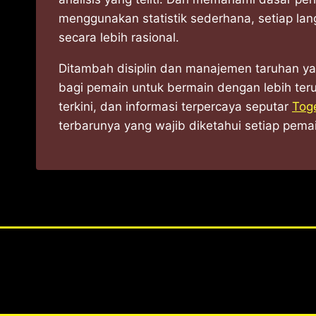
menggunakan statistik sederhana, setiap 
secara lebih rasional.
Ditambah disiplin dan manajemen taruhan yang
bagi pemain untuk bermain dengan lebih teruk
terkini, dan informasi terpercaya seputar
Toge
terbarunya yang wajib diketahui setiap pema