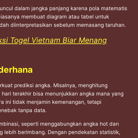
 muncul dalam jangka panjang karena pola matematis
 biasanya membuat diagram atau tabel untuk
mudah diinterpretasikan sebelum memasang taruhan.
iksi Togel Vietnam Biar Menang
derhana
kuat prediksi angka. Misalnya, menghitung
 hari terakhir bisa menunjukkan angka mana yang
ara ini tidak menjamin kemenangan, tetapi
enebak tanpa data.
binasi, seperti menggabungkan angka hot dan
ng lebih berimbang. Dengan pendekatan statistik,