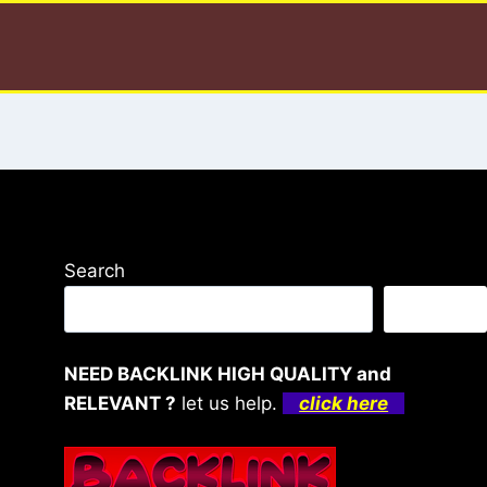
Search
Search
NEED BACKLINK HIGH QUALITY and
RELEVANT ?
let us help.
click here