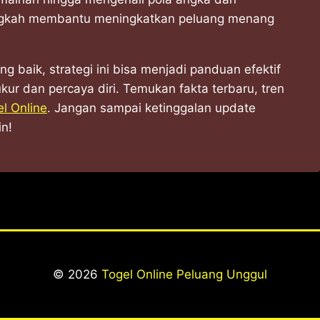
langkah membantu meningkatkan peluang menang
 baik, strategi ini bisa menjadi panduan efektif
ur dan percaya diri. Temukan fakta terbaru, tren
l Online
. Jangan sampai ketinggalan update
in!
© 2026
Togel Online Peluang Unggul