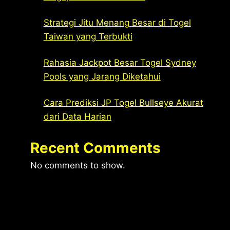
Strategi Jitu Menang Besar di Togel
Taiwan yang Terbukti
Rahasia Jackpot Besar Togel Sydney
Pools yang Jarang Diketahui
Cara Prediksi JP Togel Bullseye Akurat
dari Data Harian
Recent Comments
No comments to show.