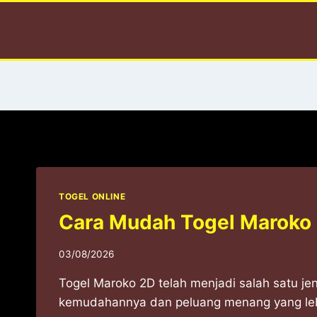
Skip
to
content
TOGEL ONLINE
Cara Mudah Togel Maroko
03/08/2026
Togel Maroko 2D telah menjadi salah satu je
kemudahannya dan peluang menang yang lebi