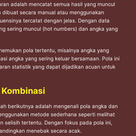
ran adalah mencatat semua hasil yang muncul
isa dibuat secara manual atau menggunakan
uensinya tercatat dengan jelas. Dengan data
ng sering muncul (hot numbers) dan angka yang
enemukan pola tertentu, misalnya angka yang
si angka yang sering keluar bersamaan. Pola ini
ran statistik yang dapat dijadikan acuan untuk
 Kombinasi
gkah berikutnya adalah mengenali pola angka dan
enggunakan metode sederhana seperti melihat
selisih tertentu. Dengan fokus pada pola ini,
ibandingkan menebak secara acak.