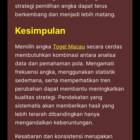
strategi pemilihan angka dapat terus
berkembang dan menjadi lebih matang.
Kesimpulan
Memilih angka
Togel Macau
secara cerdas
membutuhkan kombinasi antara analisa
data dan pemahaman pola. Mengamati
frekuensi angka, menggunakan statistik
sederhana, serta memperhatikan tren
perubahan dapat membantu meningkatkan
kualitas strategi. Pendekatan yang
sistematis akan memberikan hasil yang
lebih terarah dibandingkan hanya
mengandalkan keberuntungan.
Kesabaran dan konsistensi merupakan