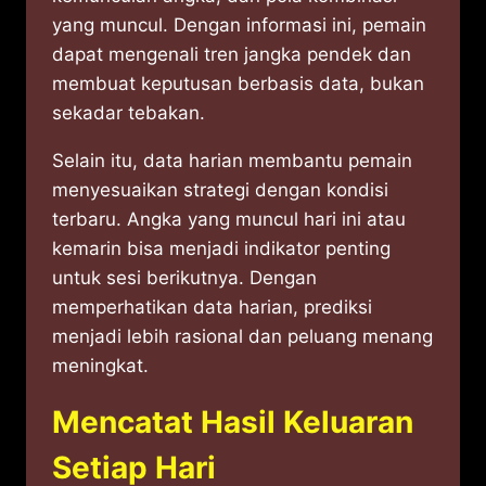
yang muncul. Dengan informasi ini, pemain
dapat mengenali tren jangka pendek dan
membuat keputusan berbasis data, bukan
sekadar tebakan.
Selain itu, data harian membantu pemain
menyesuaikan strategi dengan kondisi
terbaru. Angka yang muncul hari ini atau
kemarin bisa menjadi indikator penting
untuk sesi berikutnya. Dengan
memperhatikan data harian, prediksi
menjadi lebih rasional dan peluang menang
meningkat.
Mencatat Hasil Keluaran
Setiap Hari