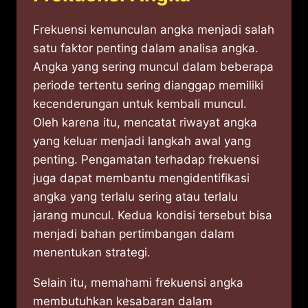
Frekuensi kemunculan angka menjadi salah
satu faktor penting dalam analisa angka.
Angka yang sering muncul dalam beberapa
periode tertentu sering dianggap memiliki
kecenderungan untuk kembali muncul.
Oleh karena itu, mencatat riwayat angka
yang keluar menjadi langkah awal yang
penting. Pengamatan terhadap frekuensi
juga dapat membantu mengidentifikasi
angka yang terlalu sering atau terlalu
jarang muncul. Kedua kondisi tersebut bisa
menjadi bahan pertimbangan dalam
menentukan strategi.
Selain itu, memahami frekuensi angka
membutuhkan kesabaran dalam