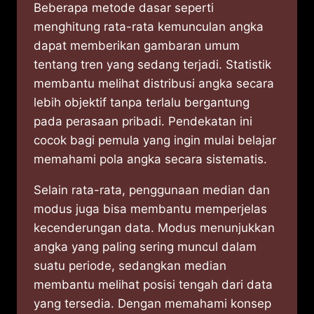
Beberapa metode dasar seperti
menghitung rata-rata kemunculan angka
dapat memberikan gambaran umum
tentang tren yang sedang terjadi. Statistik
membantu melihat distribusi angka secara
lebih objektif tanpa terlalu bergantung
pada perasaan pribadi. Pendekatan ini
cocok bagi pemula yang ingin mulai belajar
memahami pola angka secara sistematis.
Selain rata-rata, penggunaan median dan
modus juga bisa membantu memperjelas
kecenderungan data. Modus menunjukkan
angka yang paling sering muncul dalam
suatu periode, sedangkan median
membantu melihat posisi tengah dari data
yang tersedia. Dengan memahami konsep