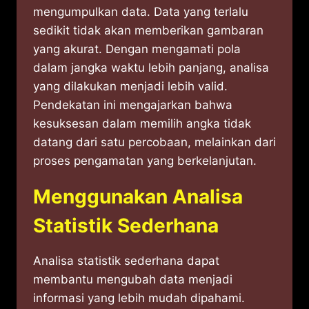
mengumpulkan data. Data yang terlalu
sedikit tidak akan memberikan gambaran
yang akurat. Dengan mengamati pola
dalam jangka waktu lebih panjang, analisa
yang dilakukan menjadi lebih valid.
Pendekatan ini mengajarkan bahwa
kesuksesan dalam memilih angka tidak
datang dari satu percobaan, melainkan dari
proses pengamatan yang berkelanjutan.
Menggunakan Analisa
Statistik Sederhana
Analisa statistik sederhana dapat
membantu mengubah data menjadi
informasi yang lebih mudah dipahami.