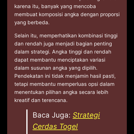
karena itu, banyak yang mencoba
membuat komposisi angka dengan proporsi
yang berbeda.
Selain itu, memperhatikan kombinasi tinggi
dan rendah juga menjadi bagian penting
dalam strategi. Angka tinggi dan rendah
dapat membantu menciptakan variasi
dalam susunan angka yang dipilih.
Pendekatan ini tidak menjamin hasil pasti,
tetapi membantu memperluas opsi dalam
menentukan pilihan angka secara lebih
kreatif dan terencana.
Baca Juga:
Strategi
Cerdas Togel