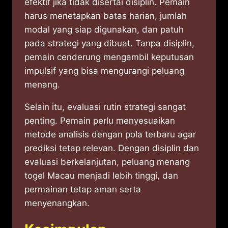
efektif jika tidak disertai disiplin. Pemain
harus menetapkan batas harian, jumlah
modal yang siap digunakan, dan patuh
pada strategi yang dibuat. Tanpa disiplin,
pemain cenderung mengambil keputusan
impulsif yang bisa mengurangi peluang
menang.
Selain itu, evaluasi rutin strategi sangat
penting. Pemain perlu menyesuaikan
metode analisis dengan pola terbaru agar
prediksi tetap relevan. Dengan disiplin dan
evaluasi berkelanjutan, peluang menang
togel Macau menjadi lebih tinggi, dan
permainan tetap aman serta
menyenangkan.