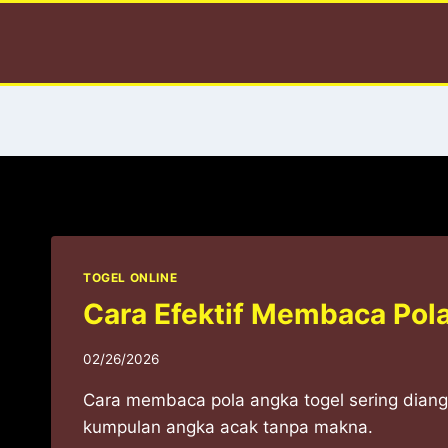
Skip
to
content
TOGEL ONLINE
Cara Efektif Membaca Pol
02/26/2026
Cara membaca pola angka togel sering diangga
kumpulan angka acak tanpa makna.