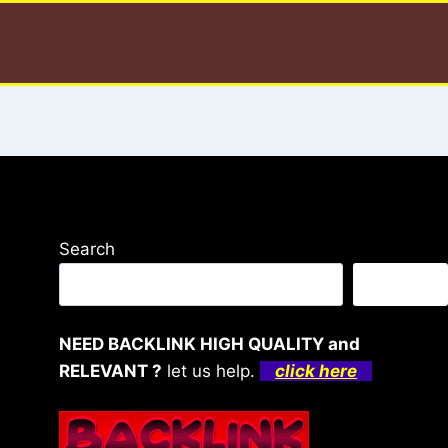
Search
Search
NEED BACKLINK HIGH QUALITY and
RELEVANT ?
let us help.
click here