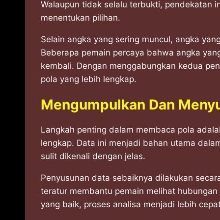
Walaupun tidak selalu terbukti, pendekatan
menentukan pilihan.
Selain angka yang sering muncul, angka yang 
Beberapa pemain percaya bahwa angka yang 
kembali. Dengan menggabungkan kedua pen
pola yang lebih lengkap.
Mengumpulkan Dan Menyu
Langkah penting dalam membaca pola adala
lengkap. Data ini menjadi bahan utama dalam
sulit dikenali dengan jelas.
Penyusunan data sebaiknya dilakukan secara
teratur membantu pemain melihat hubungan 
yang baik, proses analisa menjadi lebih cepat