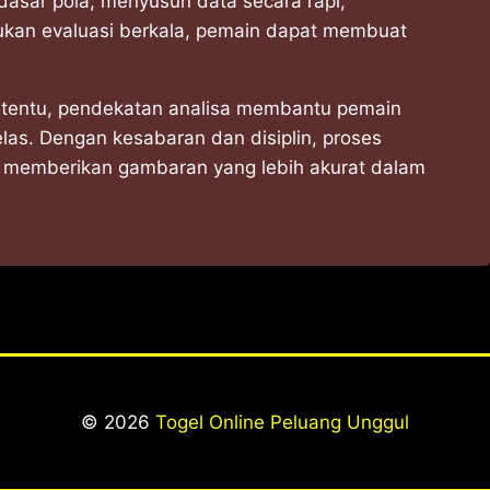
asar pola, menyusun data secara rapi,
ukan evaluasi berkala, pemain dapat membuat
tertentu, pendekatan analisa membantu pemain
as. Dengan kesabaran dan disiplin, proses
n memberikan gambaran yang lebih akurat dalam
© 2026
Togel Online Peluang Unggul