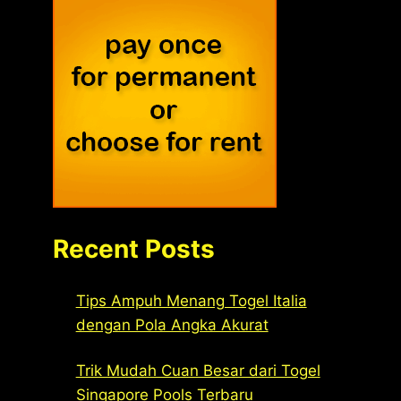
Recent Posts
Tips Ampuh Menang Togel Italia
dengan Pola Angka Akurat
Trik Mudah Cuan Besar dari Togel
Singapore Pools Terbaru