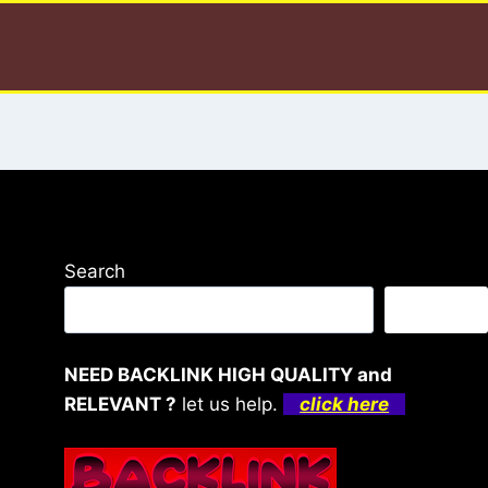
Search
Search
NEED BACKLINK HIGH QUALITY and
RELEVANT ?
let us help.
click here