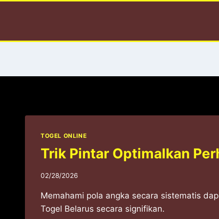
Skip
to
content
TOGEL ONLINE
Trik Pintar Optimalkan Per
02/28/2026
Memahami pola angka secara sistematis dapa
Togel Belarus secara signifikan.