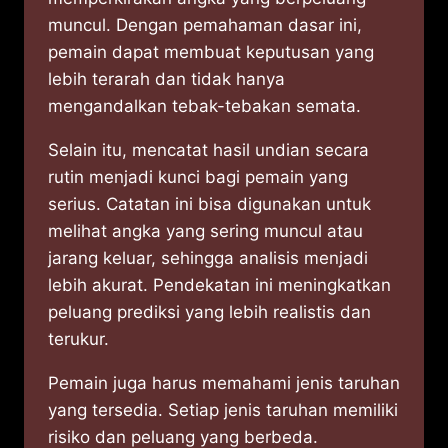
muncul. Dengan pemahaman dasar ini,
pemain dapat membuat keputusan yang
lebih terarah dan tidak hanya
mengandalkan tebak-tebakan semata.
Selain itu, mencatat hasil undian secara
rutin menjadi kunci bagi pemain yang
serius. Catatan ini bisa digunakan untuk
melihat angka yang sering muncul atau
jarang keluar, sehingga analisis menjadi
lebih akurat. Pendekatan ini meningkatkan
peluang prediksi yang lebih realistis dan
terukur.
Pemain juga harus memahami jenis taruhan
yang tersedia. Setiap jenis taruhan memiliki
risiko dan peluang yang berbeda.