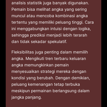
analisis statistik juga banyak digunakan.
Pemain bisa melihat angka yang sering
muncul atau mencoba kombinasi angka
tertentu yang memiliki peluang tinggi. Cara
ini menggabungkan intuisi dengan logika,
sehingga prediksi menjadi lebih terarah
dan tidak sekadar spekulatif.
Fleksibilitas juga penting dalam memilih
angka. Mengikuti tren terbaru keluaran
angka memungkinkan pemain
menyesuaikan strategi mereka dengan
kondisi yang berubah. Dengan demikian,
peluang kemenangan tetap terbuka
meskipun permainan berlangsung dalam
jangka panjang.