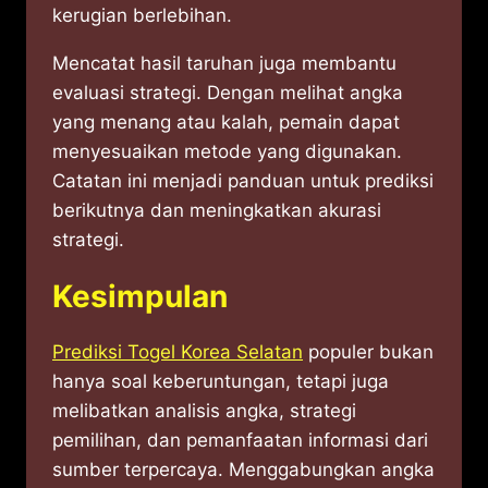
kerugian berlebihan.
Mencatat hasil taruhan juga membantu
evaluasi strategi. Dengan melihat angka
yang menang atau kalah, pemain dapat
menyesuaikan metode yang digunakan.
Catatan ini menjadi panduan untuk prediksi
berikutnya dan meningkatkan akurasi
strategi.
Kesimpulan
Prediksi Togel Korea Selatan
populer bukan
hanya soal keberuntungan, tetapi juga
melibatkan analisis angka, strategi
pemilihan, dan pemanfaatan informasi dari
sumber terpercaya. Menggabungkan angka