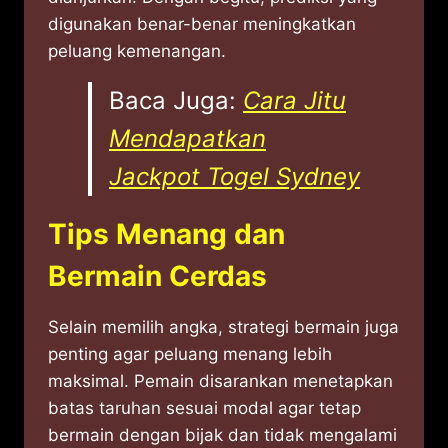
digunakan benar-benar meningkatkan
peluang kemenangan.
Baca Juga:
Cara Jitu
Mendapatkan
Jackpot Togel Sydney
Tips Menang dan
Bermain Cerdas
Selain memilih angka, strategi bermain juga
penting agar peluang menang lebih
maksimal. Pemain disarankan menetapkan
batas taruhan sesuai modal agar tetap
bermain dengan bijak dan tidak mengalami