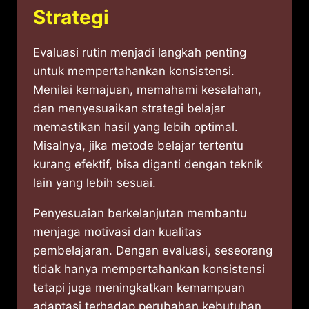
Strategi
Evaluasi rutin menjadi langkah penting
untuk mempertahankan konsistensi.
Menilai kemajuan, memahami kesalahan,
dan menyesuaikan strategi belajar
memastikan hasil yang lebih optimal.
Misalnya, jika metode belajar tertentu
kurang efektif, bisa diganti dengan teknik
lain yang lebih sesuai.
Penyesuaian berkelanjutan membantu
menjaga motivasi dan kualitas
pembelajaran. Dengan evaluasi, seseorang
tidak hanya mempertahankan konsistensi
tetapi juga meningkatkan kemampuan
adaptasi terhadap perubahan kebutuhan