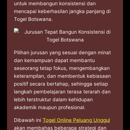
untuk membangun konsistensi dan
mencapai keberhasilan jangka panjang di
Togel Botswana.
Pilihan jurusan yang sesuai dengan minat
dan kemampuan dapat membantu
seseorang tetap fokus, mengembangkan
keterampilan, dan membentuk kebiasaan
positif secara bertahap, sehingga setiap
langkah pembelajaran terasa terarah dan
lebih terstruktur dalam kehidupan
akademik maupun profesional.
Dibawah ini
Togel Online Peluang Unggul
akan membahas beberapa strategi dan