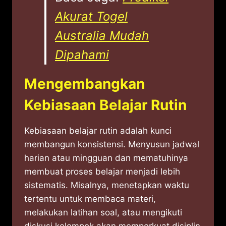
Akurat Togel
Australia Mudah
Dipahami
Mengembangkan
Kebiasaan Belajar Rutin
Kebiasaan belajar rutin adalah kunci
membangun konsistensi. Menyusun jadwal
harian atau mingguan dan mematuhinya
membuat proses belajar menjadi lebih
sistematis. Misalnya, menetapkan waktu
tertentu untuk membaca materi,
melakukan latihan soal, atau mengikuti