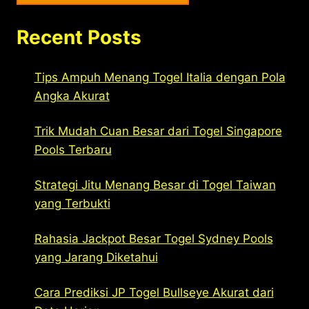
Recent Posts
Tips Ampuh Menang Togel Italia dengan Pola
Angka Akurat
Trik Mudah Cuan Besar dari Togel Singapore
Pools Terbaru
Strategi Jitu Menang Besar di Togel Taiwan
yang Terbukti
Rahasia Jackpot Besar Togel Sydney Pools
yang Jarang Diketahui
Cara Prediksi JP Togel Bullseye Akurat dari