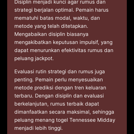
Disiplin menjadi kunci agar rumus dan
strategi berjalan optimal. Pemain harus
mematuhi batas modal, waktu, dan
metode yang telah ditetapkan.
Mengabaikan disiplin biasanya
mengakibatkan keputusan impulsif, yang
dapat menurunkan efektivitas rumus dan
peluang jackpot.
Evaluasi rutin strategi dan rumus juga
penting. Pemain perlu menyesuaikan
metode prediksi dengan tren keluaran
terbaru. Dengan disiplin dan evaluasi
berkelanjutan, rumus terbaik dapat
dimanfaatkan secara maksimal, sehingga
peluang menang togel Tennessee Midday
menjadi lebih tinggi.