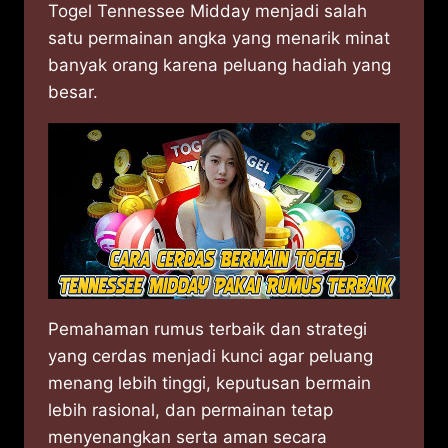
Togel Tennessee Midday menjadi salah
satu permainan angka yang menarik minat
banyak orang karena peluang hadiah yang
besar.
Pemahaman rumus terbaik dan strategi
yang cerdas menjadi kunci agar peluang
menang lebih tinggi, keputusan bermain
lebih rasional, dan permainan tetap
menyenangkan serta aman secara