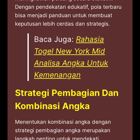
Dengan pendekatan edukatif, pola terbaru
bisa menjadi panduan untuk membuat
keputusan lebih cerdas dan strategis.
Baca Juga:
Rahasia
Togel New York Mid
Analisa Angka Untuk
Kemenangan
Strategi Pembagian Dan
Kombinasi Angka
Menentukan kombinasi angka dengan
strategi pembagian angka merupakan
langkah penting untuk mendekati