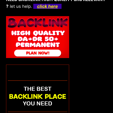
?
let us help.
click here