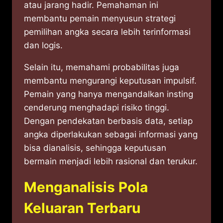
atau jarang hadir. Pemahaman ini
membantu pemain menyusun strategi
pemilihan angka secara lebih terinformasi
dan logis.
Selain itu, memahami probabilitas juga
membantu mengurangi keputusan impulsif.
Pemain yang hanya mengandalkan insting
cenderung menghadapi risiko tinggi.
Dengan pendekatan berbasis data, setiap
angka diperlakukan sebagai informasi yang
bisa dianalisis, sehingga keputusan
bermain menjadi lebih rasional dan terukur.
Menganalisis Pola
Keluaran Terbaru