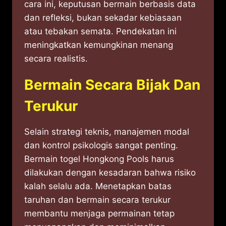
cara ini, keputusan bermain berbasis data
dan refleksi, bukan sekadar kebiasaan
atau tebakan semata. Pendekatan ini
meningkatkan kemungkinan menang
secara realistis.
Bermain Secara Bijak Dan
Terukur
Selain strategi teknis, manajemen modal
dan kontrol psikologis sangat penting.
Bermain togel Hongkong Pools harus
dilakukan dengan kesadaran bahwa risiko
kalah selalu ada. Menetapkan batas
taruhan dan bermain secara terukur
membantu menjaga permainan tetap