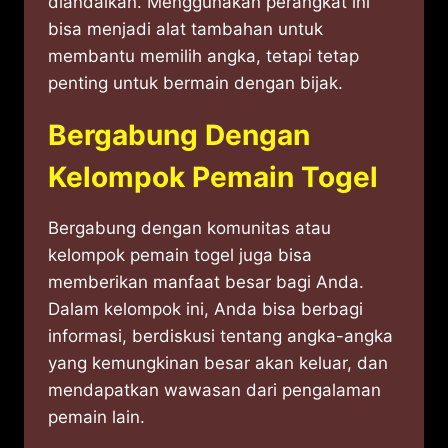
diandalkan. Menggunakan perangkat ini
bisa menjadi alat tambahan untuk
membantu memilih angka, tetapi tetap
penting untuk bermain dengan bijak.
Bergabung Dengan
Kelompok Pemain Togel
Bergabung dengan komunitas atau
kelompok pemain togel juga bisa
memberikan manfaat besar bagi Anda.
Dalam kelompok ini, Anda bisa berbagi
informasi, berdiskusi tentang angka-angka
yang kemungkinan besar akan keluar, dan
mendapatkan wawasan dari pengalaman
pemain lain.