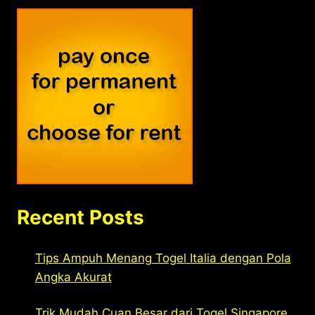
Recent Posts
Tips Ampuh Menang Togel Italia dengan Pola
Angka Akurat
Trik Mudah Cuan Besar dari Togel Singapore