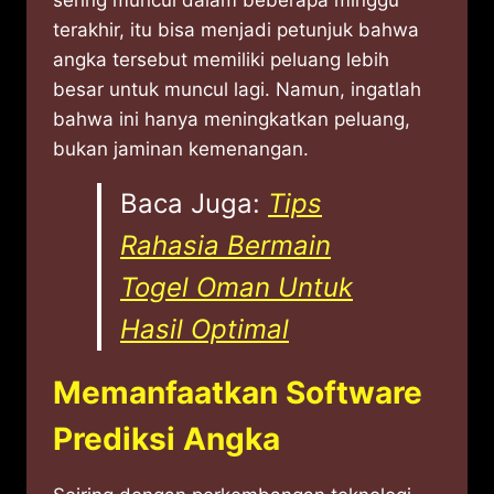
sering muncul dalam beberapa minggu
terakhir, itu bisa menjadi petunjuk bahwa
angka tersebut memiliki peluang lebih
besar untuk muncul lagi. Namun, ingatlah
bahwa ini hanya meningkatkan peluang,
bukan jaminan kemenangan.
Baca Juga:
Tips
Rahasia Bermain
Togel Oman Untuk
Hasil Optimal
Memanfaatkan Software
Prediksi Angka